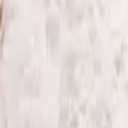
(
26
)