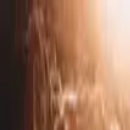
Visitas Guiadas en Santa Cru
Santa Cruz de Tenerife
,
España
Añadir fecha
Parque Nacional del Teide: Tour guiado + Transp