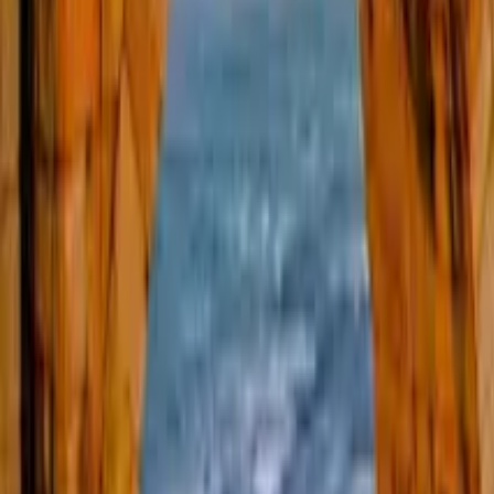
4,9
·
4620 opiniones