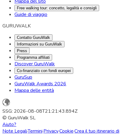
Mappa del sito
Free walking tour: concetto, legalità e consigli
Guide di viaggio
GURUWALK
Contatto GuruWalk
Informazioni su GuruWalk
Press
Programma affiliati
Discover GuruWalk
Co-finanziato con fondi europei
GuruSup
GuruWalk Awards 2026
Mappa delle entità
SSG: 2026-08-08T21:21:43.894Z
© GuruWalk SL
Aiuto?
Note Legali
·
Termini
·
Privacy
·
Cookie
·
Crea il tuo itinerario di