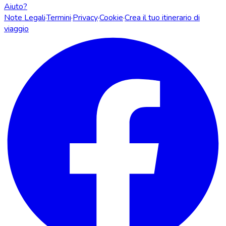
Aiuto?
Note Legali
·
Termini
·
Privacy
·
Cookie
·
Crea il tuo itinerario di
viaggio