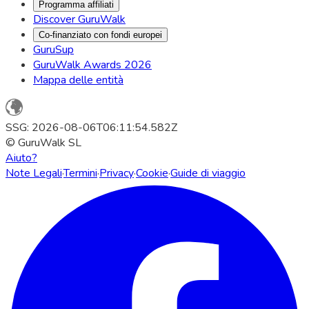
Programma affiliati
Discover GuruWalk
Co-finanziato con fondi europei
GuruSup
GuruWalk Awards 2026
Mappa delle entità
SSG: 2026-08-06T06:11:54.582Z
© GuruWalk SL
Aiuto?
Note Legali
·
Termini
·
Privacy
·
Cookie
·
Guide di viaggio