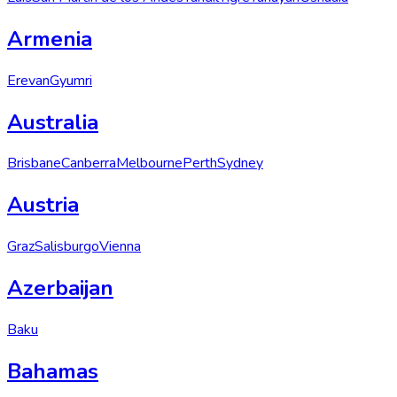
Armenia
Erevan
Gyumri
Australia
Brisbane
Canberra
Melbourne
Perth
Sydney
Austria
Graz
Salisburgo
Vienna
Azerbaijan
Baku
Bahamas