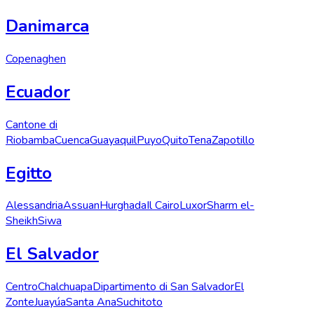
Danimarca
Copenaghen
Ecuador
Cantone di
Riobamba
Cuenca
Guayaquil
Puyo
Quito
Tena
Zapotillo
Egitto
Alessandria
Assuan
Hurghada
Il Cairo
Luxor
Sharm el-
Sheikh
Siwa
El Salvador
Centro
Chalchuapa
Dipartimento di San Salvador
El
Zonte
Juayúa
Santa Ana
Suchitoto