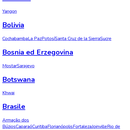
Yangon
Bolivia
Cochabamba
La Paz
Potosí
Santa Cruz de la Sierra
Sucre
Bosnia ed Erzegovina
Mostar
Sarajevo
Botswana
Khwai
Brasile
Armação dos
Búzios
Caparaó
Curitiba
Florianópolis
Fortaleza
Joinville
Rio de