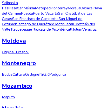
Salinas
La
Paz
Mazatlán
Mérida
Metepec
Monterrey
Morelia
Oaxaca
Playa
del Carmen
Puebla
Puerto Vallarta
San Cristóbal de Las
Casas
San Francisco de Campeche
San Miguel de
Cozumel
Santiago de Querétaro
Teotihuacan
Teotitlán del
Valle
Tlaquepaque
Tlaxcala de Xicohténcatl
Tulum
Veracruz
Moldova
Chișinău
Tiraspol
Montenegro
Budua
Cattaro
Cettigne
Nikšić
Podgorica
Mozambico
Maputo