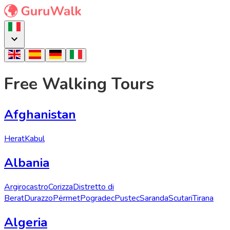
Free Walking Tours
Afghanistan
Herat
Kabul
Albania
Argirocastro
Corizza
Distretto di
Berat
Durazzo
Përmet
Pogradec
Pustec
Saranda
Scutari
Tirana
Algeria