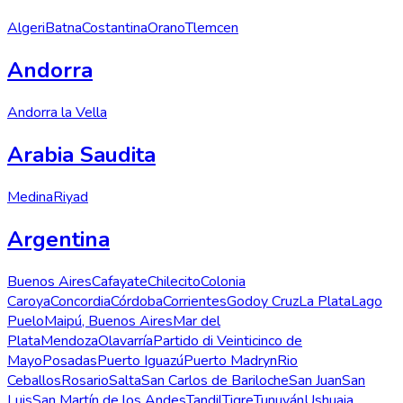
Algeri
Batna
Costantina
Orano
Tlemcen
Andorra
Andorra la Vella
Arabia Saudita
Medina
Riyad
Argentina
Buenos Aires
Cafayate
Chilecito
Colonia
Caroya
Concordia
Córdoba
Corrientes
Godoy Cruz
La Plata
Lago
Puelo
Maipú, Buenos Aires
Mar del
Plata
Mendoza
Olavarría
Partido di Veinticinco de
Mayo
Posadas
Puerto Iguazú
Puerto Madryn
Rio
Ceballos
Rosario
Salta
San Carlos de Bariloche
San Juan
San
Luis
San Martín de los Andes
Tandil
Tigre
Tunuyán
Ushuaia