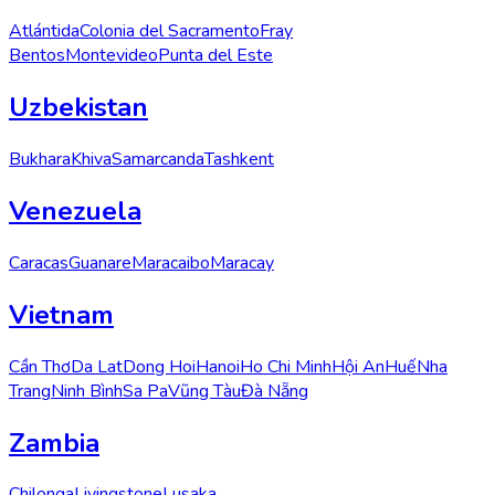
Atlántida
Colonia del Sacramento
Fray
Bentos
Montevideo
Punta del Este
Uzbekistan
Bukhara
Khiva
Samarcanda
Tashkent
Venezuela
Caracas
Guanare
Maracaibo
Maracay
Vietnam
Cần Thơ
Da Lat
Dong Hoi
Hanoi
Ho Chi Minh
Hội An
Huế
Nha
Trang
Ninh Bình
Sa Pa
Vũng Tàu
Đà Nẵng
Zambia
Chilonga
Livingstone
Lusaka