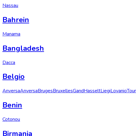
Nassau
Bahrein
Manama
Bangladesh
Dacca
Belgio
Anversa
Anversa
Bruges
Bruxelles
Gand
Hasselt
Liegi
Lovanio
Tour
Benin
Cotonou
Birmania