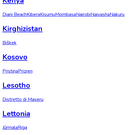
Kenya
Diani Beach
Kibera
Kisumu
Mombasa
Nairobi
Naivasha
Nakuru
Kirghizistan
Biškek
Kosovo
Pristina
Prizren
Lesotho
Distretto di Maseru
Lettonia
Jūrmala
Riga