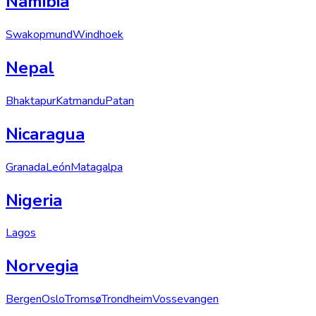
Namibia
Swakopmund
Windhoek
Nepal
Bhaktapur
Katmandu
Patan
Nicaragua
Granada
León
Matagalpa
Nigeria
Lagos
Norvegia
Bergen
Oslo
Tromsø
Trondheim
Vossevangen