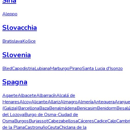
Siria
Aleppo
Slovacchia
Bratislava
Košice
Slovenia
Bled
Capodistria
Lubiana
Marburgo
Pirano
Santa Lucia d'Isonzo
Spagna
Agaete
Albacete
Albarracín
Alcalá de
Henares
Alcoy
Alicante
Allariz
Almagro
Almería
Antequera
Aranju
(Galizia)
Barcellona
Baza
Benalmádena
Benicasim
Benidorm
Besal
del Lozoya
Burgo de Osma-Ciudad de
Osma
Burgos
Burjassot
Cabezabellosa
Cáceres
Cadice
Calp
Cambri
de la Plana
Castronuño
Ceuta
Chiclana de la