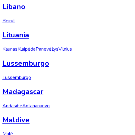
Libano
Beirut
Lituania
Kaunas
Klaipėda
Panevėžys
Vilnius
Lussemburgo
Lussemburgo
Madagascar
Andasibe
Antananarivo
Maldive
Malé