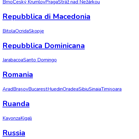
Brno
Český Krumlov
Praga
Stráž nad Nežárkou
Repubblica di Macedonia
Bitola
Ocrida
Skopje
Repubblica Dominicana
Jarabacoa
Santo Domingo
Romania
Arad
Brașov
Bucarest
Huedin
Oradea
Sibiu
Sinaia
Timișoara
Ruanda
Kayonza
Kigali
Russia