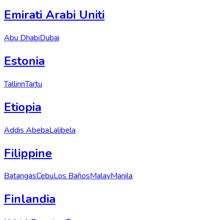
Emirati Arabi Uniti
Abu Dhabi
Dubai
Estonia
Tallinn
Tartu
Etiopia
Addis Abeba
Lalibela
Filippine
Batangas
Cebu
Los Baños
Malay
Manila
Finlandia