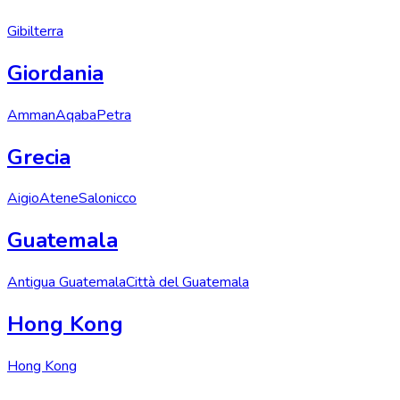
Gibilterra
Giordania
Amman
Aqaba
Petra
Grecia
Aigio
Atene
Salonicco
Guatemala
Antigua Guatemala
Città del Guatemala
Hong Kong
Hong Kong