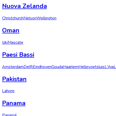
Nuova Zelanda
Christchurch
Nelson
Wellington
Oman
Izki
Mascate
Paesi Bassi
Amsterdam
Delft
Eindhoven
Gouda
Haarlem
Hellevoetsluis
L'Aia
L
Pakistan
Lahore
Panama
Panamá