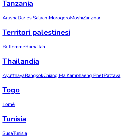
Tanzania
Arusha
Dar es Salaam
Morogoro
Moshi
Zanzibar
Territori palestinesi
Betlemme
Ramallah
Thailandia
Ayutthaya
Bangkok
Chiang Mai
Kamphaeng Phet
Pattaya
Togo
Lomé
Tunisia
Susa
Tunisia