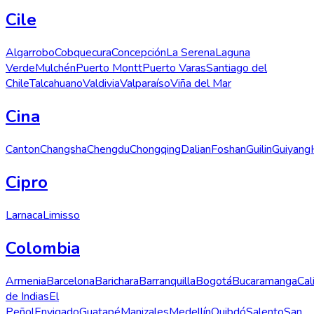
Cile
Algarrobo
Cobquecura
Concepción
La Serena
Laguna
Verde
Mulchén
Puerto Montt
Puerto Varas
Santiago del
Chile
Talcahuano
Valdivia
Valparaíso
Viña del Mar
Cina
Canton
Changsha
Chengdu
Chongqing
Dalian
Foshan
Guilin
Guiyang
Cipro
Larnaca
Limisso
Colombia
Armenia
Barcelona
Barichara
Barranquilla
Bogotá
Bucaramanga
Cal
de Indias
El
Peñol
Envigado
Guatapé
Manizales
Medellín
Quibdó
Salento
San