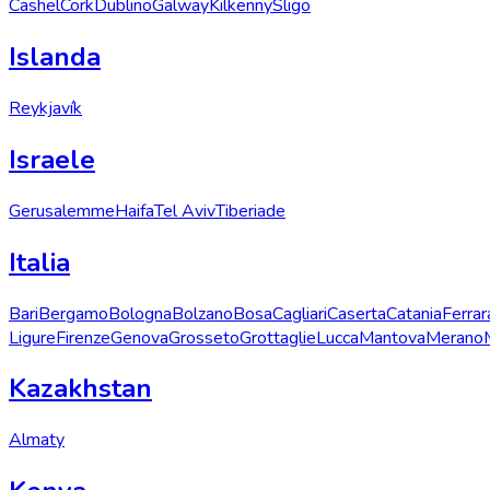
Cashel
Cork
Dublino
Galway
Kilkenny
Sligo
Islanda
Reykjavík
Israele
Gerusalemme
Haifa
Tel Aviv
Tiberiade
Italia
Bari
Bergamo
Bologna
Bolzano
Bosa
Cagliari
Caserta
Catania
Ferrar
Ligure
Firenze
Genova
Grosseto
Grottaglie
Lucca
Mantova
Merano
Kazakhstan
Almaty