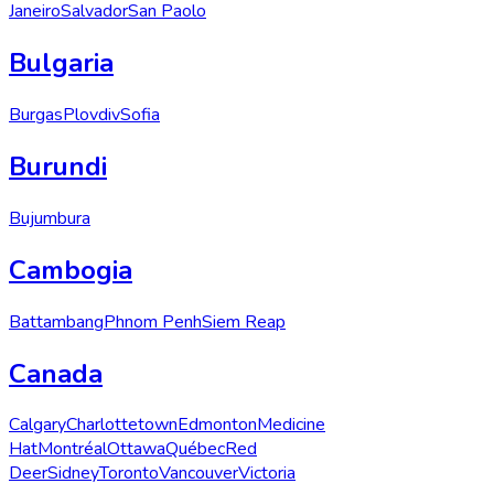
Janeiro
Salvador
San Paolo
Bulgaria
Burgas
Plovdiv
Sofia
Burundi
Bujumbura
Cambogia
Battambang
Phnom Penh
Siem Reap
Canada
Calgary
Charlottetown
Edmonton
Medicine
Hat
Montréal
Ottawa
Québec
Red
Deer
Sidney
Toronto
Vancouver
Victoria