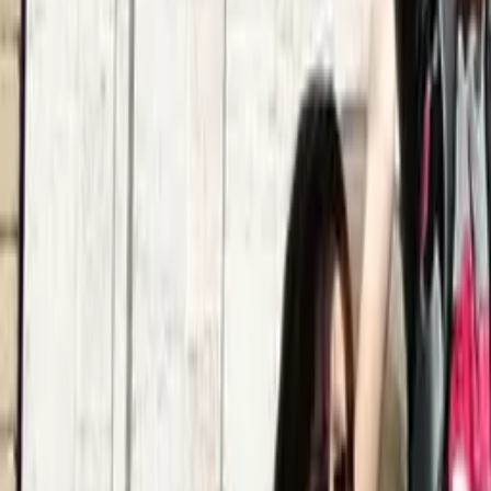
5,0
·
522 recensioni