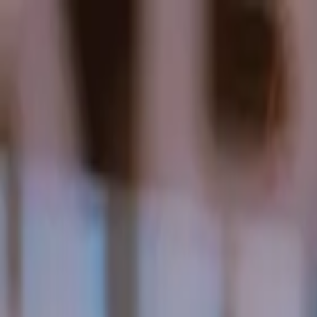
Excursiones a Brujas desde P
París
,
Francia
Añadir fecha