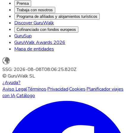
Prensa
Trabaja con nosotros
Programa de afiliados y alojamientos turísticos
Discover GuruWalk
Cofinanciado con fondos europeos
GuruSup
GuruWalk Awards 2026
Mapa de entidades
SSG: 2026-08-08T08:06:25.820Z
© GuruWalk SL
¿Ayuda?
Aviso Legal
·
Términos
·
Privacidad
·
Cookies
·
Planificador viajes
con IA
·
Catálogo