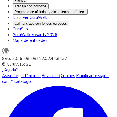
Prensa
Trabaja con nosotros
Programa de afiliados y alojamientos turísticos
Discover GuruWalk
Cofinanciado con fondos europeos
GuruSup
GuruWalk Awards 2026
Mapa de entidades
SSG: 2026-08-09T12:02:44.843Z
© GuruWalk SL
¿Ayuda?
Aviso Legal
·
Términos
·
Privacidad
·
Cookies
·
Planificador viajes
con IA
·
Catálogo