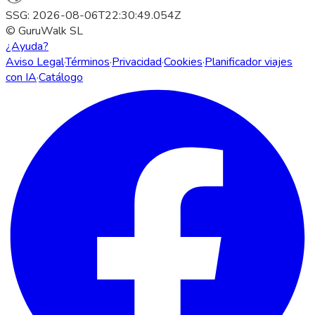
SSG: 2026-08-06T22:30:49.054Z
© GuruWalk SL
¿Ayuda?
Aviso Legal
·
Términos
·
Privacidad
·
Cookies
·
Planificador viajes
con IA
·
Catálogo