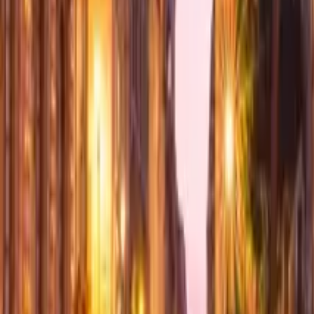
4,9
·
1596 opiniones