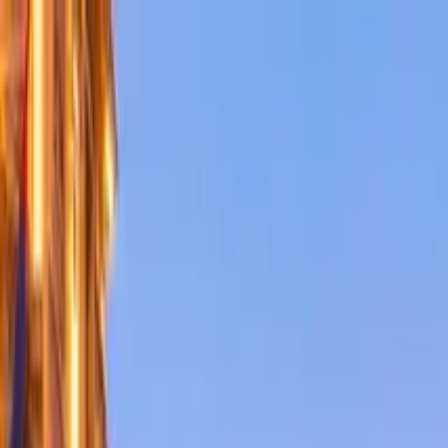
Perfil del guía
guide4istanbul