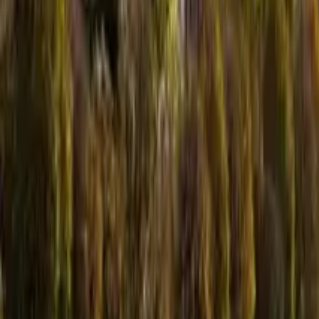
5,0
·
21.280 opiniones