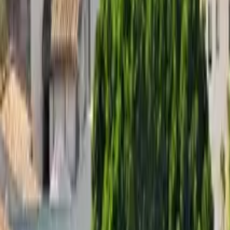
5,0
·
1926 opiniones