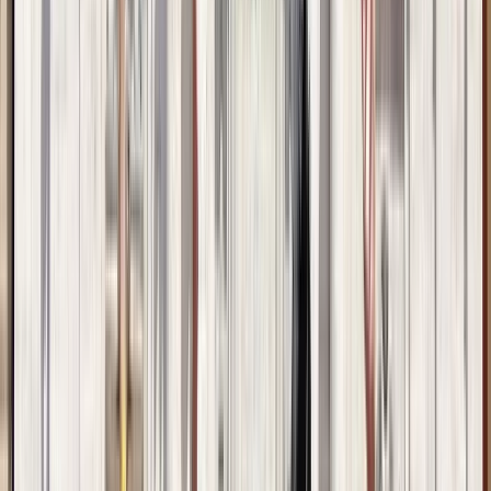
4,3
(
17
)
1 Tour activo