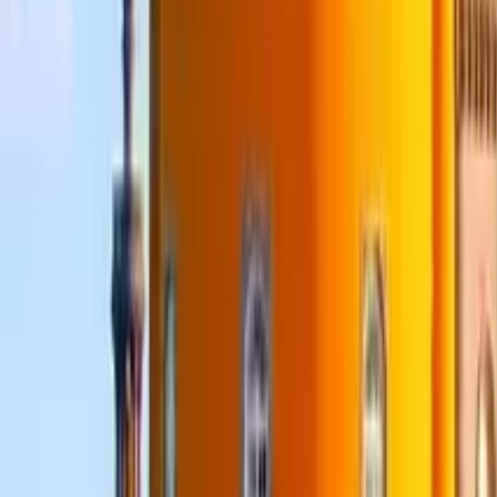
Calidad verificada por GuruWalk