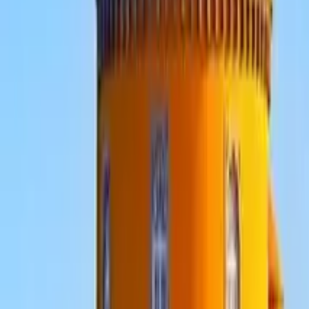
4,8
·
6158 opiniones