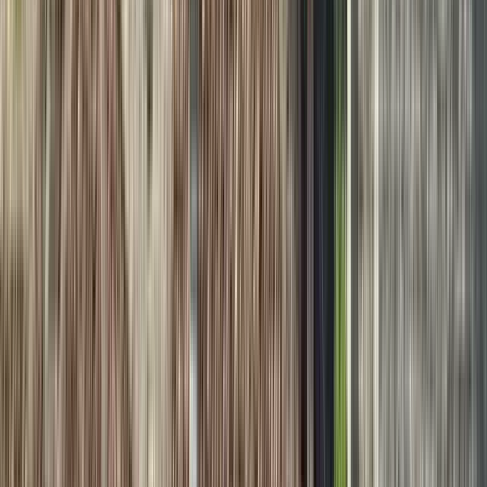
Free Tours en Nairobi
4.92
(
12
)