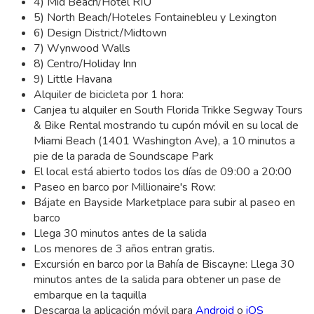
4) Mid Beach/Hotel RIU
5) North Beach/Hoteles Fontainebleu y Lexington
6) Design District/Midtown
7) Wynwood Walls
8) Centro/Holiday Inn
9) Little Havana
Alquiler de bicicleta por 1 hora:
Canjea tu alquiler en South Florida Trikke Segway Tours
& Bike Rental mostrando tu cupón móvil en su local de
Miami Beach (1401 Washington Ave), a 10 minutos a
pie de la parada de Soundscape Park
El local está abierto todos los días de 09:00 a 20:00
Paseo en barco por Millionaire's Row:
Bájate en Bayside Marketplace para subir al paseo en
barco
Llega 30 minutos antes de la salida
Los menores de 3 años entran gratis.
Excursión en barco por la Bahía de Biscayne: Llega 30
minutos antes de la salida para obtener un pase de
embarque en la taquilla
Descarga la aplicación móvil para
Android
o
iOS