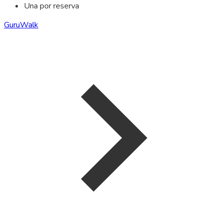
Una por reserva
GuruWalk