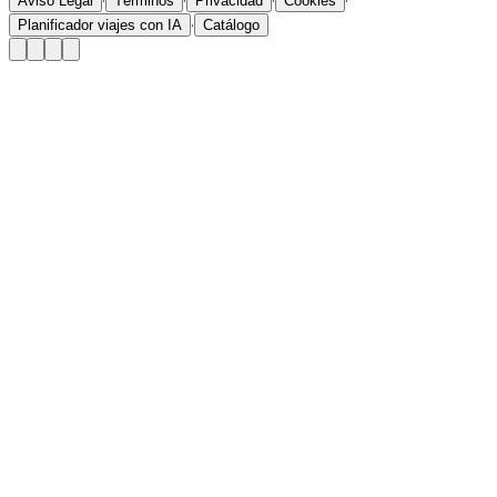
·
·
·
·
Aviso Legal
Términos
Privacidad
Cookies
·
Planificador viajes con IA
Catálogo