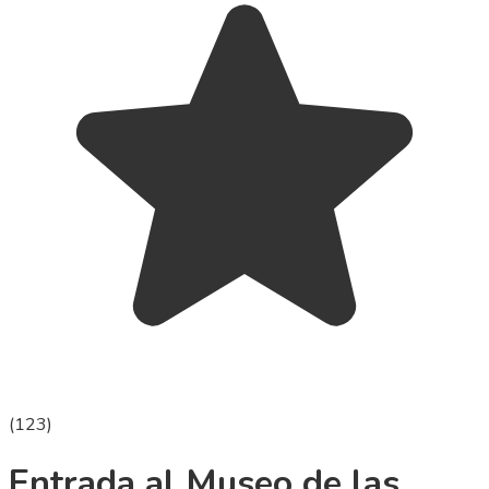
(
123
)
Entrada al Museo de las