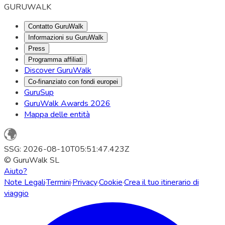
GURUWALK
Contatto GuruWalk
Informazioni su GuruWalk
Press
Programma affiliati
Discover GuruWalk
Co-finanziato con fondi europei
GuruSup
GuruWalk Awards 2026
Mappa delle entità
SSG: 2026-08-10T05:51:47.423Z
© GuruWalk SL
Aiuto?
Note Legali
·
Termini
·
Privacy
·
Cookie
·
Crea il tuo itinerario di
viaggio