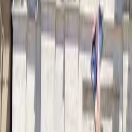
Gerusalemme
Aggiungi date
Free tours