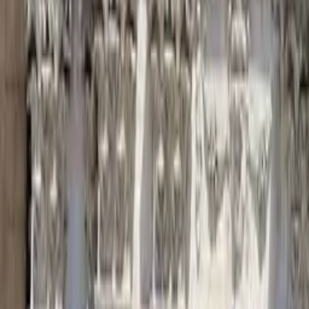
Free Tour di Modernismo a 
Trovate free walking tour unici con GuruWalk in qualsiasi città 
Cerca
Destinazione
Data