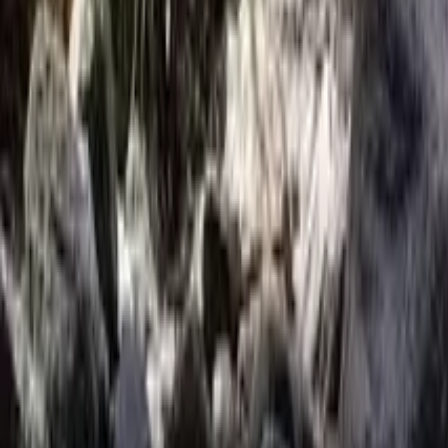
4,9
·
745 recensioni