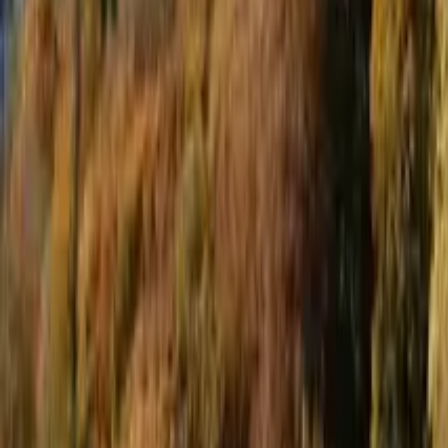
4,7
·
1175 recensioni