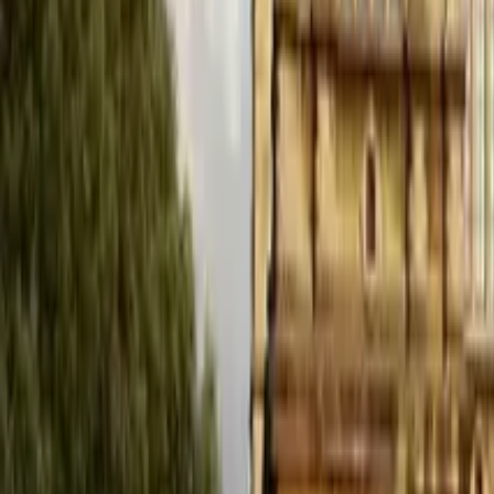
4,9
·
276 recensioni