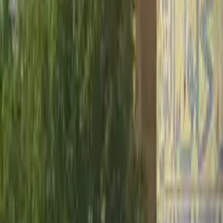
4,8
·
319 recensioni