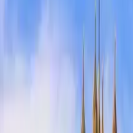
Free tours Bicicletta a Sivigli
Trovate free walking tour unici con GuruWalk in qualsiasi città 
Cerca
Destinazione
Data