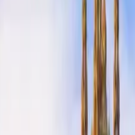
Siviglia
Aggiungi date
Free tours