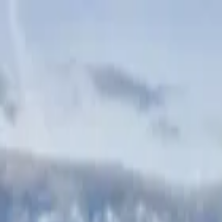
Piazza della Signoria Tours
Florence
,
Italy
Add date