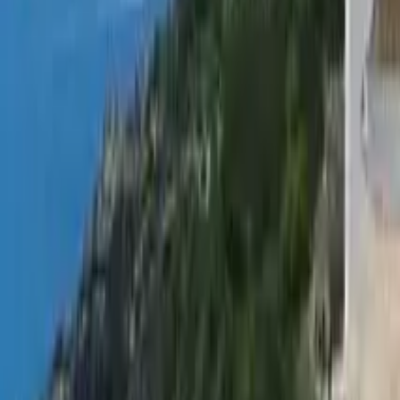
Free walking tours in Alcalá de Henares
4.90
(
40
)