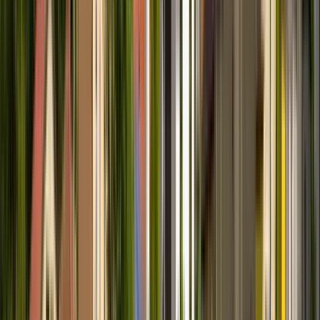
Fahrt + Innenbesichtigung
der Kathedrale +
Architektur, Kunst &
Geschichte (max. 12
Personen)