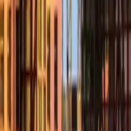
4,9
·
988 opiniones