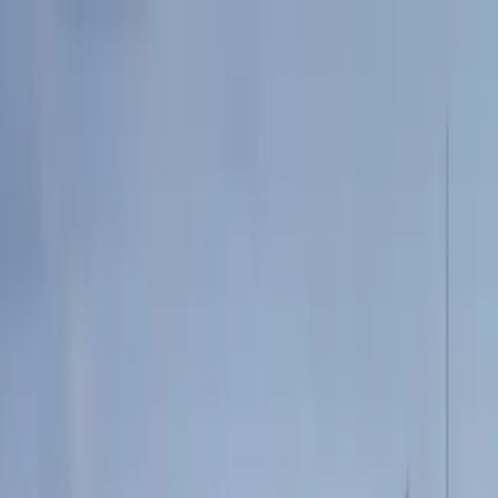
Perfil del guía
BUDGET Walking Tours