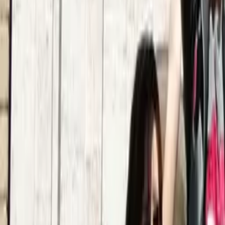
4,9
·
274 opiniones