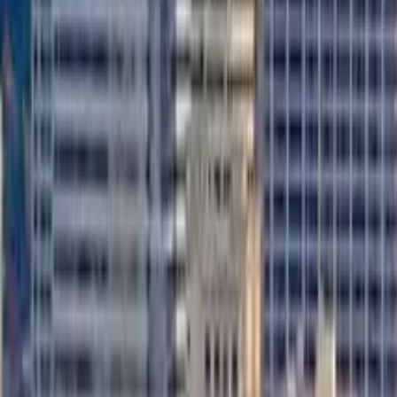
3,8
·
690 opiniones