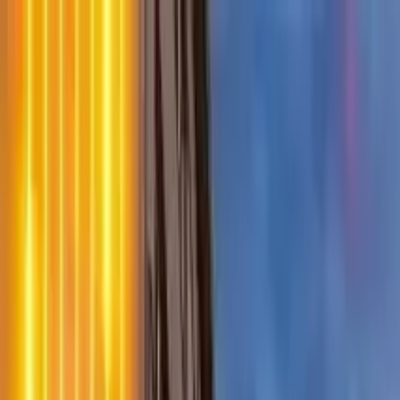
Perfil del guía
Viadrina Tours