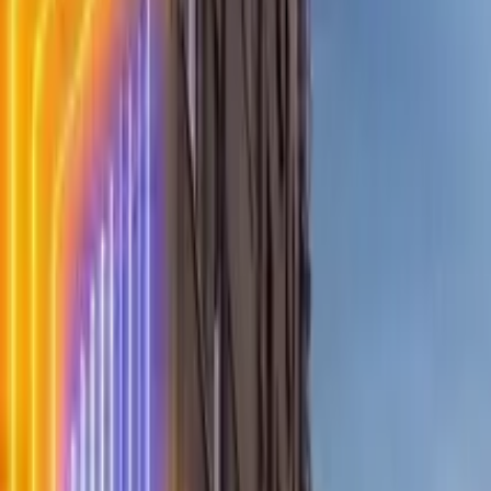
4,6
·
4224 opiniones