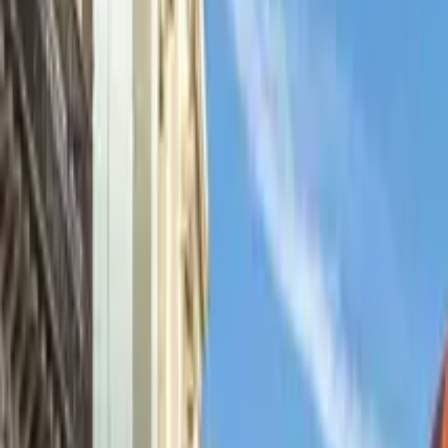
Buscar
Destino
Fecha
Puerto Vallarta
Añadir fechas
Free tours