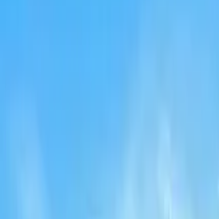
Turín
Añadir fechas
Free tours