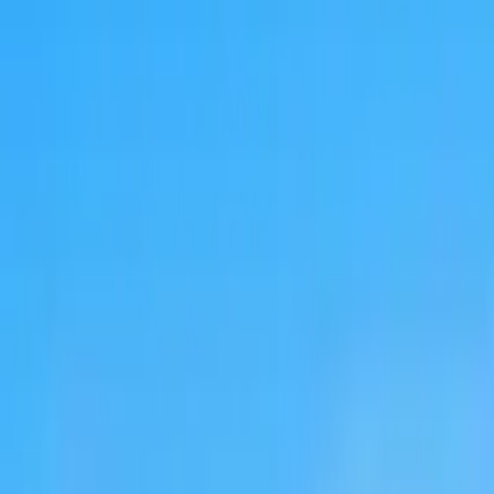
Free Tours Gastronómicos por
Encuentra free tours únicos con GuruWalk en cualquier ciudad 
Buscar
Destino
Fecha