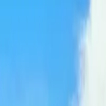
 Turín
del mundo