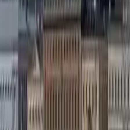
Free Tours en Gdansk
4.73
(
78
)