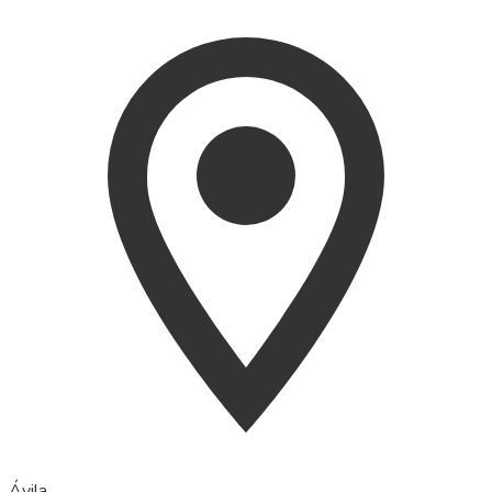
Ávila‎