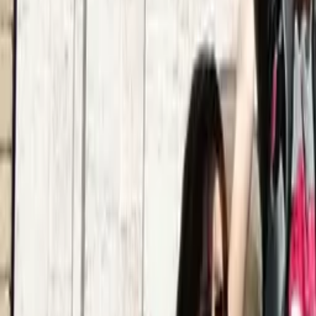
4,9
·
2187 recensioni