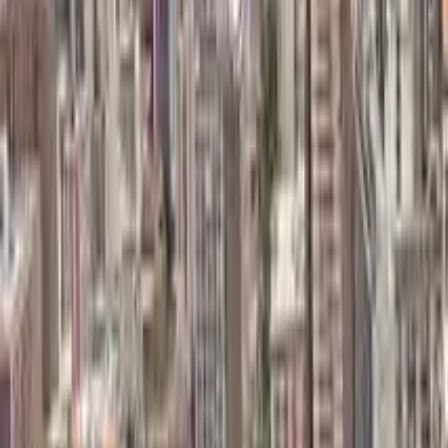
5,0
·
520 recensioni