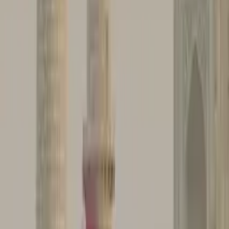
4,9
·
808 recensioni