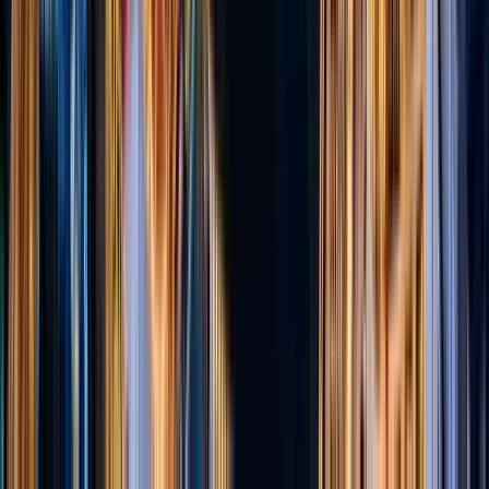
Free tours a Belfast
4.95
(
20
)
"Questo è Belfast Walking
Tours". Dalla piantagione ai