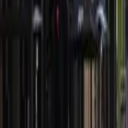
4,9
·
783 Bewertungen