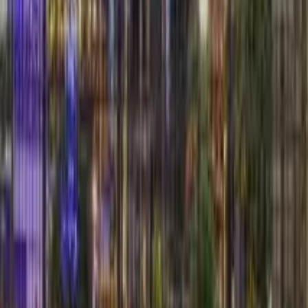
4,0
·
4 Bewertungen
17
geführte Touren
Seit 2024
auf GuruWalk
1
Sprachen
Über Juan
Sprachen
Spanisch
1 aktive Tour