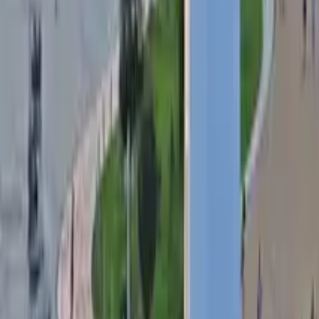
5,0
·
910 opiniones