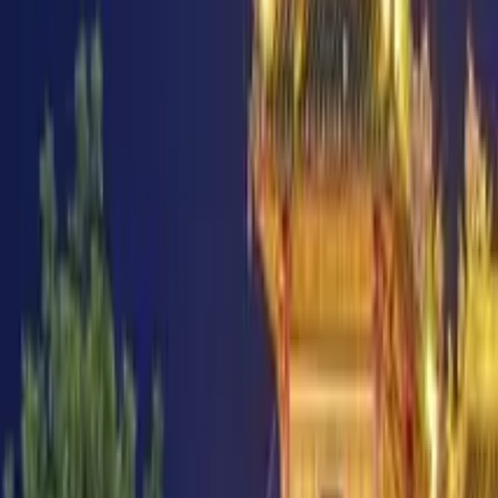
Free Tours de Museos en Han
Encuentra free tours únicos con GuruWalk en cualquier ciudad 
Buscar
Destino
Fecha