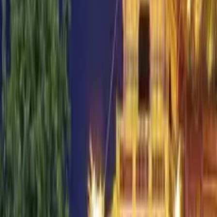
Hanói
Añadir fechas
Free tours