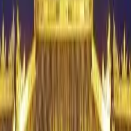
ói
del mundo