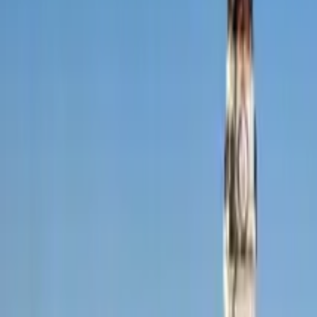
La Paz
Añadir fechas
Free tours