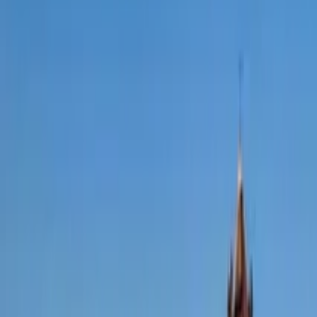
Free Tours Gastronómicos po
Encuentra free tours únicos con GuruWalk en cualquier ciudad 
Buscar
Destino
Fecha