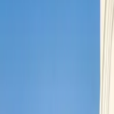
r La Paz
del mundo