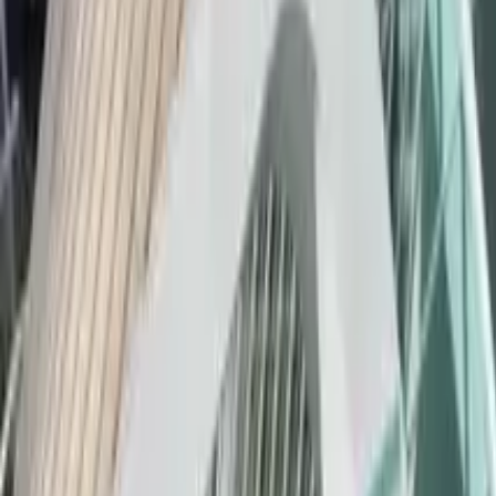
Cerca
Destinazione
Data
Barcellona
Aggiungi date
Free tours