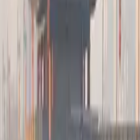
5,0
·
1015 recensioni